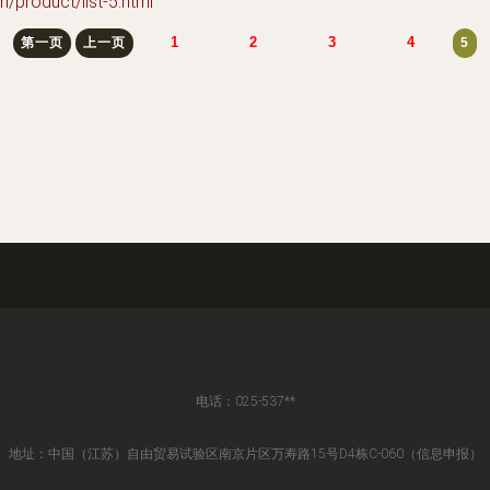
duct/list-5.html
1
2
3
4
第一页
上一页
5
电话：025-537**
地址：中国（江苏）自由贸易试验区南京片区万寿路15号D4栋C-060（信息申报）