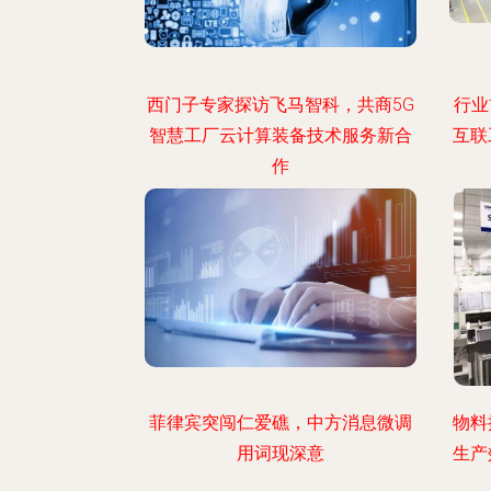
西门子专家探访飞马智科，共商5G
行业
智慧工厂云计算装备技术服务新合
互联
作
菲律宾突闯仁爱礁，中方消息微调
物料
用词现深意
生产