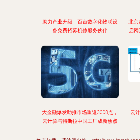
助力产业升级，百台数字化物联设
北京
备免费招募机修服务伙伴
启网
大金融爆发助推市场重返3000点，
云计
云计算与特斯拉中国工厂成新焦点