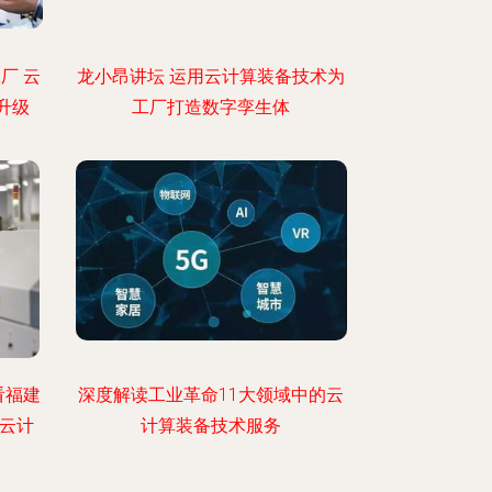
厂 云
龙小昂讲坛 运用云计算装备技术为
升级
工厂打造数字孪生体
看福建
深度解读工业革命11大领域中的云
云计
计算装备技术服务