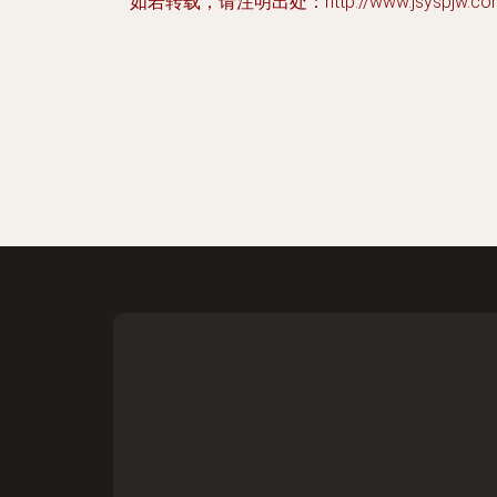
如若转载，请注明出处：http://www.jsyspjw.com/pro