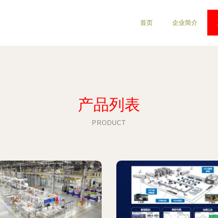
首页
企业简介
产品列表
PRODUCT