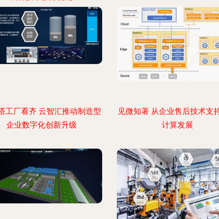
塔工厂看齐 云智汇推动制造型
见微知著 从企业售后技术支
企业数字化创新升级
计算发展