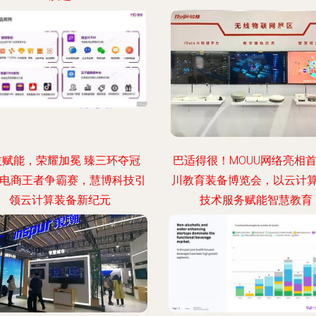
技赋能，荣耀加冕 臻三环夺冠
巴适得很！MOUU网络亮相
24电商王者争霸赛，慧博科技引
川教育装备博览会，以云计
领云计算装备新纪元
技术服务赋能智慧教育