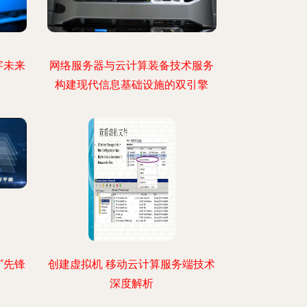
字未来
网络服务器与云计算装备技术服务
构建现代信息基础设施的双引擎
“先锋
创建虚拟机 移动云计算服务端技术
深度解析