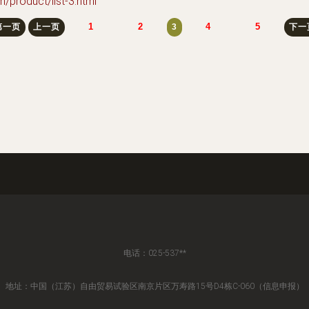
duct/list-3.html
1
2
4
5
第一页
上一页
3
下一
电话：025-537**
地址：中国（江苏）自由贸易试验区南京片区万寿路15号D4栋C-060（信息申报）