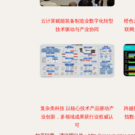
云计算赋能装备制造业数字化转型
橙色
技术驱动与产业协同
联网
复杂美科技 以核心技术产品驱动产
跨越
业创新，多领域成果获行业权威认
指数
可