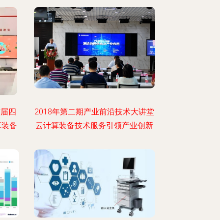
首届四
2018年第二期产业前沿技术大讲堂
算装备
云计算装备技术服务引领产业创新